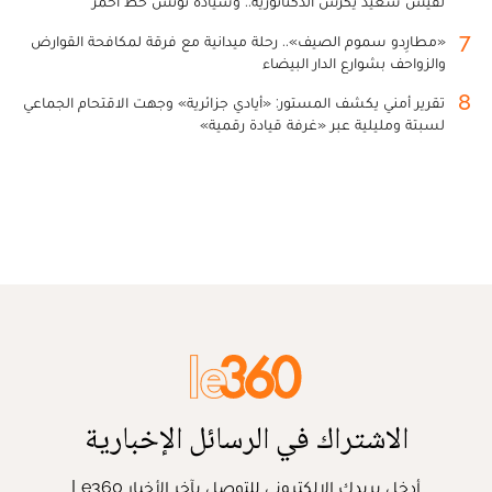
لقيس سعيد يكرس الدكتاتورية.. وسيادة تونس خط أحمر
7
«مطارِدو سموم الصيف».. رحلة ميدانية مع فرقة لمكافحة القوارض
والزواحف بشوارع الدار البيضاء
8
تقرير أمني يكشف المستور: «أيادي جزائرية» وجهت الاقتحام الجماعي
لسبتة ومليلية عبر «غرفة قيادة رقمية»
الاشتراك في الرسائل الإخبارية
أدخل بريدك الإلكتروني للتوصل بآخر الأخبار Le360