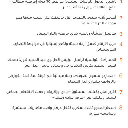
1
تأشيرة الدخول للولايات المتحدة: مواطنو 30 دولة إفريقية مطالبون
بدفع كفالة تصل إلى 20 ألف دولار
2
أضخم ثلاثة سدود بالمغرب: هل حافظت على نسب ملئها رغم
موجات الحر الصيفية؟
3
تفاصيل منشأة رياضية كبرى مرتقبة بالدار البيضاء
4
حرب الأرقام تعمق أزمة سبتة وتضع إسبانيا في مواجهة التضارب
المؤسساتي
5
المعارضة التونسية تراسل الرئيس الجزائري عبد المجيد تبون: دعمك
لقيس سعيد يكرس الدكتاتورية.. وسيادة تونس خط أحمر
6
«مطارِدو سموم الصيف».. رحلة ميدانية مع فرقة لمكافحة القوارض
والزواحف بشوارع الدار البيضاء
7
تقرير أمني يكشف المستور: «أيادي جزائرية» وجهت الاقتحام الجماعي
لسبتة ومليلية عبر «غرفة قيادة رقمية»
8
أسعار المحروقات بالمغرب تقفز بدرهم واحد.. مضاربات مستمرة
ومنافسة صورية