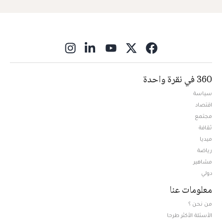
ns in new window
360 في نقرة واحدة
سياسة
اقتصاد
مجتمع
ثقافة
ميديا
Opens in new window
رياضة
مشاهير
دولي
معلومات عنا
من نحن ؟
الأسئلة الأكثر طرحا