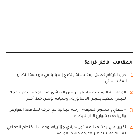
المقالات الأكثر قراءة
1
حرب الأرقام تعمق أزمة سبتة وتضع إسبانيا في مواجهة التضارب
المؤسساتي
2
المعارضة التونسية تراسل الرئيس الجزائري عبد المجيد تبون: دعمك
لقيس سعيد يكرس الدكتاتورية.. وسيادة تونس خط أحمر
3
«مطارِدو سموم الصيف».. رحلة ميدانية مع فرقة لمكافحة القوارض
والزواحف بشوارع الدار البيضاء
4
تقرير أمني يكشف المستور: «أيادي جزائرية» وجهت الاقتحام الجماعي
لسبتة ومليلية عبر «غرفة قيادة رقمية»