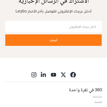
الاشتراك في الرسائل الإخبارية
أدخل بريدك الإلكتروني للتوصل بآخر الأخبار Le360
أرسل
ns in new window
360 في نقرة واحدة
سياسة
اقتصاد