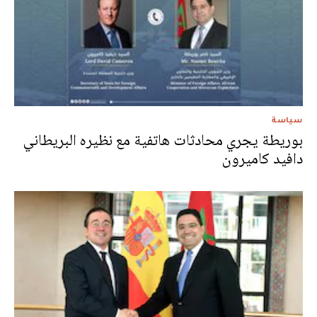
سياسة
بوريطة يجري محادثات هاتفية مع نظيره البريطاني
دافيد كاميرون