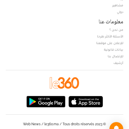
مشاهير
دولي
معلومات عنا
من نحن ؟
الأسئلة الأكثر طرحا
للإعلان على موقعنا
بيانات قانونية
للإتصال بنا
أرشيف
© Web News / le360.ma / Tous droits réservés 2023