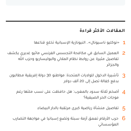
المقالات الأكثر قراءة
1
«نوكليو ناسيونال».. النيونازية الإسبانية تخلع قناعها
2
العميل السابق في مكافحة التجسس الفرنسي ماثيو غديري يكشف
تفاصيل مثيرة عن روابط نظام الملالي والبوليساريو وحزب الله
والجزائر
3
تأشيرة الدخول للولايات المتحدة: مواطنو 30 دولة إفريقية مطالبون
بدفع كفالة تصل إلى 20 ألف دولار
4
أضخم ثلاثة سدود بالمغرب: هل حافظت على نسب ملئها رغم
موجات الحر الصيفية؟
5
تفاصيل منشأة رياضية كبرى مرتقبة بالدار البيضاء
6
حرب الأرقام تعمق أزمة سبتة وتضع إسبانيا في مواجهة التضارب
المؤسساتي