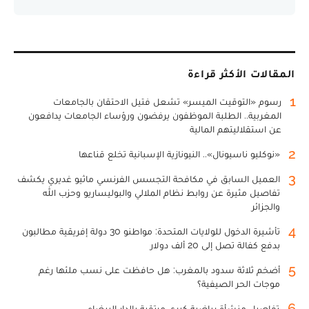
المقالات الأكثر قراءة
1
رسوم «التوقيت الميسر» تشعل فتيل الاحتقان بالجامعات
المغربية.. الطلبة الموظفون يرفضون ورؤساء الجامعات يدافعون
عن استقلاليتهم المالية
2
«نوكليو ناسيونال».. النيونازية الإسبانية تخلع قناعها
3
العميل السابق في مكافحة التجسس الفرنسي ماثيو غديري يكشف
تفاصيل مثيرة عن روابط نظام الملالي والبوليساريو وحزب الله
والجزائر
4
تأشيرة الدخول للولايات المتحدة: مواطنو 30 دولة إفريقية مطالبون
بدفع كفالة تصل إلى 20 ألف دولار
5
أضخم ثلاثة سدود بالمغرب: هل حافظت على نسب ملئها رغم
موجات الحر الصيفية؟
6
تفاصيل منشأة رياضية كبرى مرتقبة بالدار البيضاء