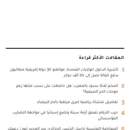
المقالات الأكثر قراءة
1
تأشيرة الدخول للولايات المتحدة: مواطنو 30 دولة إفريقية مطالبون
بدفع كفالة تصل إلى 20 ألف دولار
2
أضخم ثلاثة سدود بالمغرب: هل حافظت على نسب ملئها رغم
موجات الحر الصيفية؟
3
تفاصيل منشأة رياضية كبرى مرتقبة بالدار البيضاء
4
حرب الأرقام تعمق أزمة سبتة وتضع إسبانيا في مواجهة التضارب
المؤسساتي
5
المعارضة التونسية تراسل الرئيس الجزائري عبد المجيد تبون: دعمك