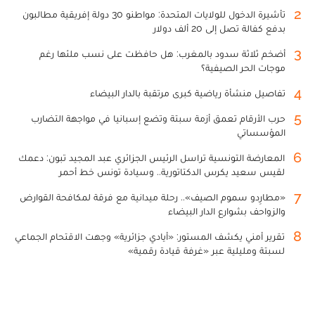
2
تأشيرة الدخول للولايات المتحدة: مواطنو 30 دولة إفريقية مطالبون
بدفع كفالة تصل إلى 20 ألف دولار
3
أضخم ثلاثة سدود بالمغرب: هل حافظت على نسب ملئها رغم
موجات الحر الصيفية؟
4
تفاصيل منشأة رياضية كبرى مرتقبة بالدار البيضاء
5
حرب الأرقام تعمق أزمة سبتة وتضع إسبانيا في مواجهة التضارب
المؤسساتي
6
المعارضة التونسية تراسل الرئيس الجزائري عبد المجيد تبون: دعمك
لقيس سعيد يكرس الدكتاتورية.. وسيادة تونس خط أحمر
7
«مطارِدو سموم الصيف».. رحلة ميدانية مع فرقة لمكافحة القوارض
والزواحف بشوارع الدار البيضاء
8
تقرير أمني يكشف المستور: «أيادي جزائرية» وجهت الاقتحام الجماعي
لسبتة ومليلية عبر «غرفة قيادة رقمية»