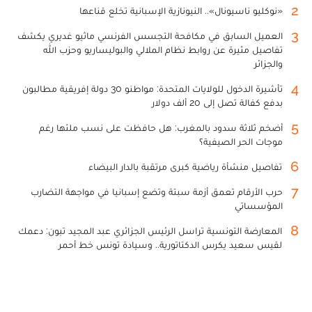
2
«نوكليو ناسيونال».. النيونازية الإسبانية تخلع قناعها
3
العميل السابق في مكافحة التجسس الفرنسي ماثيو غديري يكشف
تفاصيل مثيرة عن روابط نظام الملالي والبوليساريو وحزب الله
والجزائر
4
تأشيرة الدخول للولايات المتحدة: مواطنو 30 دولة إفريقية مطالبون
بدفع كفالة تصل إلى 20 ألف دولار
5
أضخم ثلاثة سدود بالمغرب: هل حافظت على نسب ملئها رغم
موجات الحر الصيفية؟
6
تفاصيل منشأة رياضية كبرى مرتقبة بالدار البيضاء
7
حرب الأرقام تعمق أزمة سبتة وتضع إسبانيا في مواجهة التضارب
المؤسساتي
8
المعارضة التونسية تراسل الرئيس الجزائري عبد المجيد تبون: دعمك
لقيس سعيد يكرس الدكتاتورية.. وسيادة تونس خط أحمر