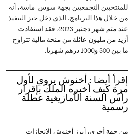
للمنتخبين التجمعيين بجهة سوس- ماسة، أنه
من خلال هذا البرنامج، الذي دخل حيز التنفيذ
عند متم شهر دجنبر 2023، فقد استفادت
أزيد من مليون عائلة من منحة مالية تتراوح
ما بين 500 و1000 درهم شهريا.
إقرأ أيضا :
أخنوش يروي لأول
مرة كيف أخبره الملك بإقرار
رأس السنة الأمازيغية عطلة
رسمية
من جهة أخرى، أبرز أخنوش الانجازات