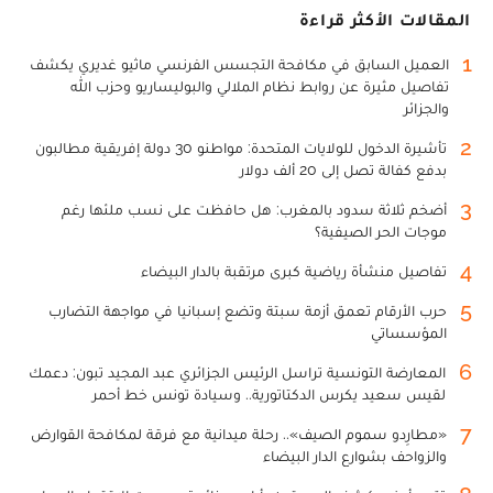
المقالات الأكثر قراءة
1
العميل السابق في مكافحة التجسس الفرنسي ماثيو غديري يكشف
تفاصيل مثيرة عن روابط نظام الملالي والبوليساريو وحزب الله
والجزائر
2
تأشيرة الدخول للولايات المتحدة: مواطنو 30 دولة إفريقية مطالبون
بدفع كفالة تصل إلى 20 ألف دولار
3
أضخم ثلاثة سدود بالمغرب: هل حافظت على نسب ملئها رغم
موجات الحر الصيفية؟
4
تفاصيل منشأة رياضية كبرى مرتقبة بالدار البيضاء
5
حرب الأرقام تعمق أزمة سبتة وتضع إسبانيا في مواجهة التضارب
المؤسساتي
6
المعارضة التونسية تراسل الرئيس الجزائري عبد المجيد تبون: دعمك
لقيس سعيد يكرس الدكتاتورية.. وسيادة تونس خط أحمر
7
«مطارِدو سموم الصيف».. رحلة ميدانية مع فرقة لمكافحة القوارض
والزواحف بشوارع الدار البيضاء