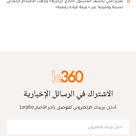
8
تقرير أمني يكشف المستور: «أيادي جزائرية» وجهت الاقتحام الجماعي
لسبتة ومليلية عبر «غرفة قيادة رقمية»
الاشتراك في الرسائل الإخبارية
أدخل بريدك الإلكتروني للتوصل بآخر الأخبار Le360