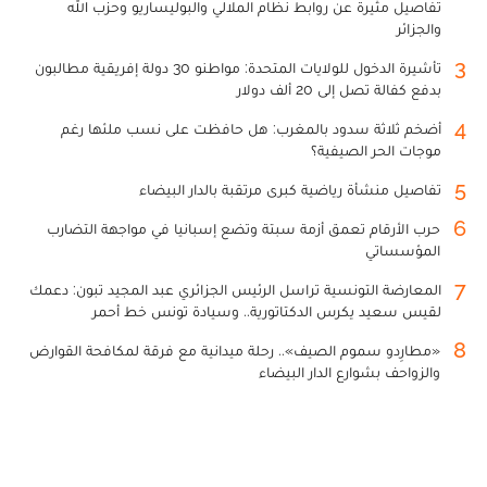
تفاصيل مثيرة عن روابط نظام الملالي والبوليساريو وحزب الله
والجزائر
3
تأشيرة الدخول للولايات المتحدة: مواطنو 30 دولة إفريقية مطالبون
بدفع كفالة تصل إلى 20 ألف دولار
4
أضخم ثلاثة سدود بالمغرب: هل حافظت على نسب ملئها رغم
موجات الحر الصيفية؟
5
تفاصيل منشأة رياضية كبرى مرتقبة بالدار البيضاء
6
حرب الأرقام تعمق أزمة سبتة وتضع إسبانيا في مواجهة التضارب
المؤسساتي
7
المعارضة التونسية تراسل الرئيس الجزائري عبد المجيد تبون: دعمك
لقيس سعيد يكرس الدكتاتورية.. وسيادة تونس خط أحمر
8
«مطارِدو سموم الصيف».. رحلة ميدانية مع فرقة لمكافحة القوارض
والزواحف بشوارع الدار البيضاء