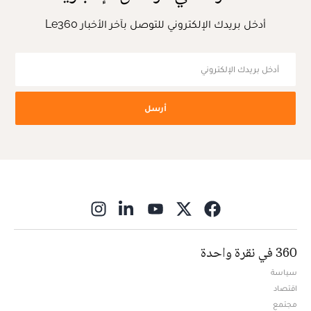
أدخل بريدك الإلكتروني للتوصل بآخر الأخبار Le360
أرسل
ns in new window
360 في نقرة واحدة
سياسة
اقتصاد
مجتمع