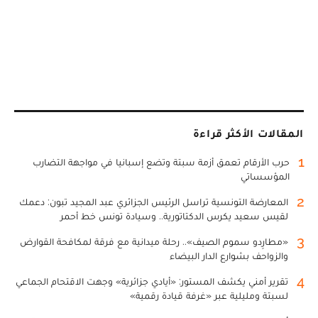
المقالات الأكثر قراءة
1
حرب الأرقام تعمق أزمة سبتة وتضع إسبانيا في مواجهة التضارب
المؤسساتي
2
المعارضة التونسية تراسل الرئيس الجزائري عبد المجيد تبون: دعمك
لقيس سعيد يكرس الدكتاتورية.. وسيادة تونس خط أحمر
3
«مطارِدو سموم الصيف».. رحلة ميدانية مع فرقة لمكافحة القوارض
والزواحف بشوارع الدار البيضاء
4
تقرير أمني يكشف المستور: «أيادي جزائرية» وجهت الاقتحام الجماعي
لسبتة ومليلية عبر «غرفة قيادة رقمية»