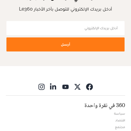
أدخل بريدك الإلكتروني للتوصل بآخر الأخبار Le360
أرسل
ns in new window
360 في نقرة واحدة
سياسة
اقتصاد
مجتمع