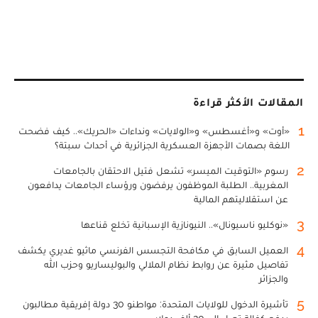
المقالات الأكثر قراءة
1
«أوت» و«أغسطس» و«الولايات» ونداءات «الحريك».. كيف فضحت
اللغة بصمات الأجهزة العسكرية الجزائرية في أحداث سبتة؟
2
رسوم «التوقيت الميسر» تشعل فتيل الاحتقان بالجامعات
المغربية.. الطلبة الموظفون يرفضون ورؤساء الجامعات يدافعون
عن استقلاليتهم المالية
3
«نوكليو ناسيونال».. النيونازية الإسبانية تخلع قناعها
4
العميل السابق في مكافحة التجسس الفرنسي ماثيو غديري يكشف
تفاصيل مثيرة عن روابط نظام الملالي والبوليساريو وحزب الله
والجزائر
5
تأشيرة الدخول للولايات المتحدة: مواطنو 30 دولة إفريقية مطالبون
بدفع كفالة تصل إلى 20 ألف دولار