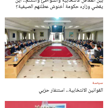
بين المعاقل الانتخابية والشواطئ والتكتم.. أين
يقضي وزارء حكومة أخنوش عطلتهم الصيفية؟
سياسة
القوانين الانتخابية.. استنفار حزبي