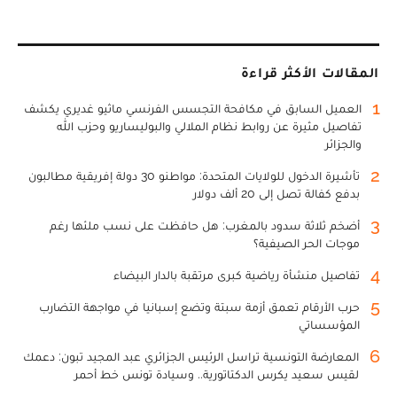
المقالات الأكثر قراءة
1
العميل السابق في مكافحة التجسس الفرنسي ماثيو غديري يكشف
تفاصيل مثيرة عن روابط نظام الملالي والبوليساريو وحزب الله
والجزائر
2
تأشيرة الدخول للولايات المتحدة: مواطنو 30 دولة إفريقية مطالبون
بدفع كفالة تصل إلى 20 ألف دولار
3
أضخم ثلاثة سدود بالمغرب: هل حافظت على نسب ملئها رغم
موجات الحر الصيفية؟
4
تفاصيل منشأة رياضية كبرى مرتقبة بالدار البيضاء
5
حرب الأرقام تعمق أزمة سبتة وتضع إسبانيا في مواجهة التضارب
المؤسساتي
6
المعارضة التونسية تراسل الرئيس الجزائري عبد المجيد تبون: دعمك
لقيس سعيد يكرس الدكتاتورية.. وسيادة تونس خط أحمر