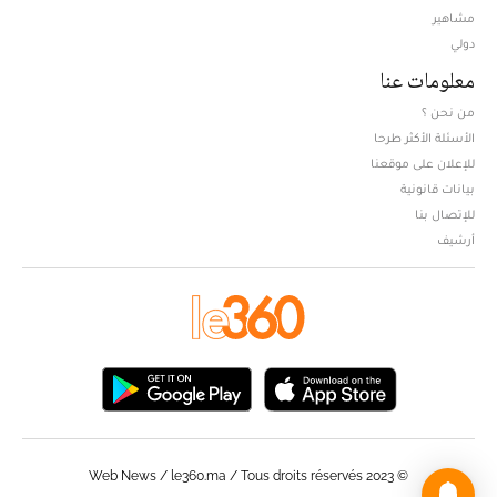
مشاهير
دولي
معلومات عنا
من نحن ؟
الأسئلة الأكثر طرحا
للإعلان على موقعنا
بيانات قانونية
للإتصال بنا
أرشيف
© Web News / le360.ma / Tous droits réservés 2023