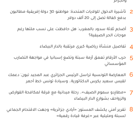
2
تأشيرة الدخول للولايات المتحدة: مواطنو 30 دولة إفريقية مطالبون
بدفع كفالة تصل إلى 20 ألف دولار
3
أضخم ثلاثة سدود بالمغرب: هل حافظت على نسب ملئها رغم
موجات الحر الصيفية؟
4
تفاصيل منشأة رياضية كبرى مرتقبة بالدار البيضاء
5
حرب الأرقام تعمق أزمة سبتة وتضع إسبانيا في مواجهة التضارب
المؤسساتي
6
المعارضة التونسية تراسل الرئيس الجزائري عبد المجيد تبون: دعمك
لقيس سعيد يكرس الدكتاتورية.. وسيادة تونس خط أحمر
7
«مطارِدو سموم الصيف».. رحلة ميدانية مع فرقة لمكافحة القوارض
والزواحف بشوارع الدار البيضاء
8
تقرير أمني يكشف المستور: «أيادي جزائرية» وجهت الاقتحام الجماعي
لسبتة ومليلية عبر «غرفة قيادة رقمية»