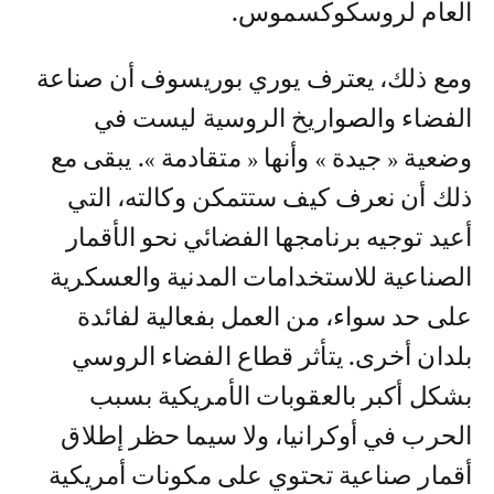
العام لروسكوكسموس.
ومع ذلك، يعترف يوري بوريسوف أن صناعة
الفضاء والصواريخ الروسية ليست في
وضعية « جيدة » وأنها « متقادمة ». يبقى مع
ذلك أن نعرف كيف ستتمكن وكالته، التي
أعيد توجيه برنامجها الفضائي نحو الأقمار
الصناعية للاستخدامات المدنية والعسكرية
على حد سواء، من العمل بفعالية لفائدة
بلدان أخرى. يتأثر قطاع الفضاء الروسي
بشكل أكبر بالعقوبات الأمريكية بسبب
الحرب في أوكرانيا، ولا سيما حظر إطلاق
أقمار صناعية تحتوي على مكونات أمريكية