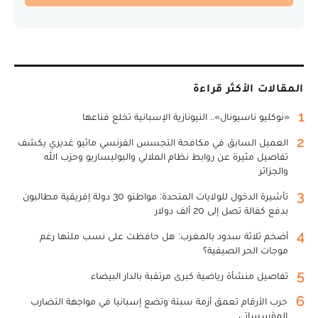
المقالات الأكثر قراءة
1
«نوكليو ناسيونال».. النيونازية الإسبانية تخلع قناعها
2
العميل السابق في مكافحة التجسس الفرنسي ماثيو غديري يكشف
تفاصيل مثيرة عن روابط نظام الملالي والبوليساريو وحزب الله
والجزائر
3
تأشيرة الدخول للولايات المتحدة: مواطنو 30 دولة إفريقية مطالبون
بدفع كفالة تصل إلى 20 ألف دولار
4
أضخم ثلاثة سدود بالمغرب: هل حافظت على نسب ملئها رغم
موجات الحر الصيفية؟
5
تفاصيل منشأة رياضية كبرى مرتقبة بالدار البيضاء
6
حرب الأرقام تعمق أزمة سبتة وتضع إسبانيا في مواجهة التضارب
المؤسساتي