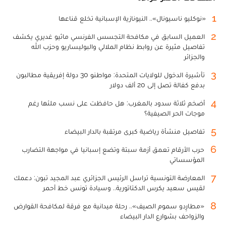
1
«نوكليو ناسيونال».. النيونازية الإسبانية تخلع قناعها
2
العميل السابق في مكافحة التجسس الفرنسي ماثيو غديري يكشف
تفاصيل مثيرة عن روابط نظام الملالي والبوليساريو وحزب الله
والجزائر
3
تأشيرة الدخول للولايات المتحدة: مواطنو 30 دولة إفريقية مطالبون
بدفع كفالة تصل إلى 20 ألف دولار
4
أضخم ثلاثة سدود بالمغرب: هل حافظت على نسب ملئها رغم
موجات الحر الصيفية؟
5
تفاصيل منشأة رياضية كبرى مرتقبة بالدار البيضاء
6
حرب الأرقام تعمق أزمة سبتة وتضع إسبانيا في مواجهة التضارب
المؤسساتي
7
المعارضة التونسية تراسل الرئيس الجزائري عبد المجيد تبون: دعمك
لقيس سعيد يكرس الدكتاتورية.. وسيادة تونس خط أحمر
8
«مطارِدو سموم الصيف».. رحلة ميدانية مع فرقة لمكافحة القوارض
والزواحف بشوارع الدار البيضاء