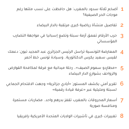
1
أضخم ثلاثة سدود بالمغرب: هل حافظت على نسب ملئها رغم
موجات الحر الصيفية؟
2
تفاصيل منشأة رياضية كبرى مرتقبة بالدار البيضاء
3
حرب الأرقام تعمق أزمة سبتة وتضع إسبانيا في مواجهة التضارب
المؤسساتي
4
المعارضة التونسية تراسل الرئيس الجزائري عبد المجيد تبون: دعمك
لقيس سعيد يكرس الدكتاتورية.. وسيادة تونس خط أحمر
5
«مطارِدو سموم الصيف».. رحلة ميدانية مع فرقة لمكافحة القوارض
والزواحف بشوارع الدار البيضاء
6
تقرير أمني يكشف المستور: «أيادي جزائرية» وجهت الاقتحام الجماعي
لسبتة ومليلية عبر «غرفة قيادة رقمية»
7
أسعار المحروقات بالمغرب تقفز بدرهم واحد.. مضاربات مستمرة
ومنافسة صورية
8
تغييرات كبرى في تأشيرات الولايات المتحدة الأمريكية بإفريقيا