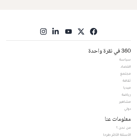
ns in new window
360 في نقرة واحدة
سياسة
اقتصاد
مجتمع
ثقافة
ميديا
Opens in new window
رياضة
مشاهير
دولي
معلومات عنا
من نحن ؟
الأسئلة الأكثر طرحا