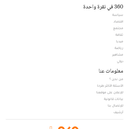
360 في نقرة واحدة
سياسة
اقتصاد
مجتمع
ثقافة
ميديا
Opens in new window
رياضة
مشاهير
دولي
معلومات عنا
من نحن ؟
الأسئلة الأكثر طرحا
للإعلان على موقعنا
بيانات قانونية
للإتصال بنا
أرشيف