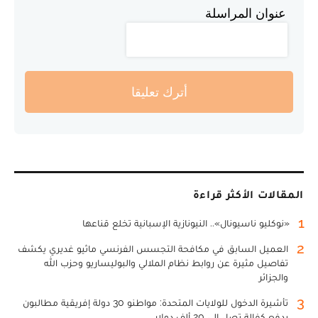
عنوان المراسلة
أترك تعليقا
المقالات الأكثر قراءة
1
«نوكليو ناسيونال».. النيونازية الإسبانية تخلع قناعها
2
العميل السابق في مكافحة التجسس الفرنسي ماثيو غديري يكشف
تفاصيل مثيرة عن روابط نظام الملالي والبوليساريو وحزب الله
والجزائر
3
تأشيرة الدخول للولايات المتحدة: مواطنو 30 دولة إفريقية مطالبون
بدفع كفالة تصل إلى 20 ألف دولار