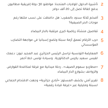
2
تأشيرة الدخول للولايات المتحدة: مواطنو 30 دولة إفريقية مطالبون
بدفع كفالة تصل إلى 20 ألف دولار
3
أضخم ثلاثة سدود بالمغرب: هل حافظت على نسب ملئها رغم
موجات الحر الصيفية؟
4
تفاصيل منشأة رياضية كبرى مرتقبة بالدار البيضاء
5
حرب الأرقام تعمق أزمة سبتة وتضع إسبانيا في مواجهة التضارب
المؤسساتي
6
المعارضة التونسية تراسل الرئيس الجزائري عبد المجيد تبون: دعمك
لقيس سعيد يكرس الدكتاتورية.. وسيادة تونس خط أحمر
7
«مطارِدو سموم الصيف».. رحلة ميدانية مع فرقة لمكافحة القوارض
والزواحف بشوارع الدار البيضاء
8
تقرير أمني يكشف المستور: «أيادي جزائرية» وجهت الاقتحام الجماعي
لسبتة ومليلية عبر «غرفة قيادة رقمية»