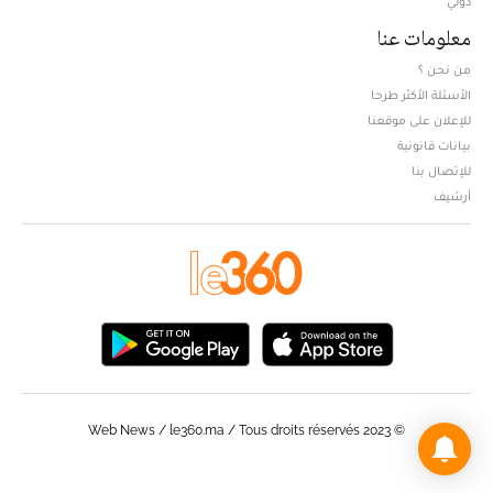
دولي
معلومات عنا
من نحن ؟
الأسئلة الأكثر طرحا
للإعلان على موقعنا
بيانات قانونية
للإتصال بنا
أرشيف
© Web News / le360.ma / Tous droits réservés 2023