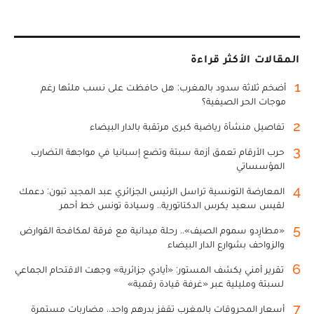
المقالات الأكثر قراءة
1
أضخم ثلاثة سدود بالمغرب: هل حافظت على نسب ملئها رغم
موجات الحر الصيفية؟
2
تفاصيل منشأة رياضية كبرى مرتقبة بالدار البيضاء
3
حرب الأرقام تعمق أزمة سبتة وتضع إسبانيا في مواجهة التضارب
المؤسساتي
4
المعارضة التونسية تراسل الرئيس الجزائري عبد المجيد تبون: دعمك
لقيس سعيد يكرس الدكتاتورية.. وسيادة تونس خط أحمر
5
«مطارِدو سموم الصيف».. رحلة ميدانية مع فرقة لمكافحة القوارض
والزواحف بشوارع الدار البيضاء
6
تقرير أمني يكشف المستور: «أيادي جزائرية» وجهت الاقتحام الجماعي
لسبتة ومليلية عبر «غرفة قيادة رقمية»
7
أسعار المحروقات بالمغرب تقفز بدرهم واحد.. مضاربات مستمرة