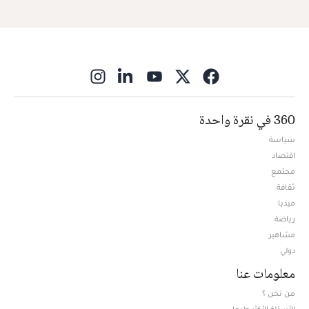
ns in new window
360 في نقرة واحدة
سياسة
اقتصاد
مجتمع
ثقافة
ميديا
Opens in new window
رياضة
مشاهير
دولي
معلومات عنا
من نحن ؟