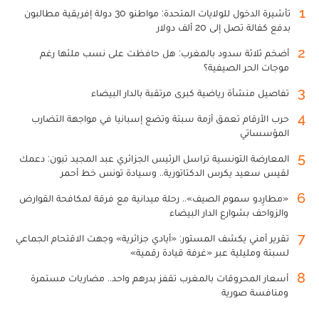
1
تأشيرة الدخول للولايات المتحدة: مواطنو 30 دولة إفريقية مطالبون
بدفع كفالة تصل إلى 20 ألف دولار
2
أضخم ثلاثة سدود بالمغرب: هل حافظت على نسب ملئها رغم
موجات الحر الصيفية؟
3
تفاصيل منشأة رياضية كبرى مرتقبة بالدار البيضاء
4
حرب الأرقام تعمق أزمة سبتة وتضع إسبانيا في مواجهة التضارب
المؤسساتي
5
المعارضة التونسية تراسل الرئيس الجزائري عبد المجيد تبون: دعمك
لقيس سعيد يكرس الدكتاتورية.. وسيادة تونس خط أحمر
6
«مطارِدو سموم الصيف».. رحلة ميدانية مع فرقة لمكافحة القوارض
والزواحف بشوارع الدار البيضاء
7
تقرير أمني يكشف المستور: «أيادي جزائرية» وجهت الاقتحام الجماعي
لسبتة ومليلية عبر «غرفة قيادة رقمية»
8
أسعار المحروقات بالمغرب تقفز بدرهم واحد.. مضاربات مستمرة
ومنافسة صورية