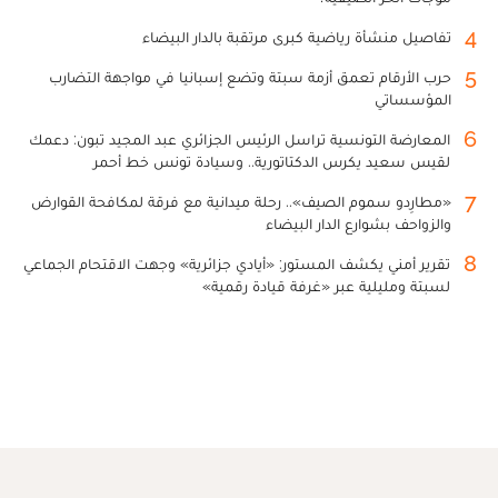
4
تفاصيل منشأة رياضية كبرى مرتقبة بالدار البيضاء
5
حرب الأرقام تعمق أزمة سبتة وتضع إسبانيا في مواجهة التضارب
المؤسساتي
6
المعارضة التونسية تراسل الرئيس الجزائري عبد المجيد تبون: دعمك
لقيس سعيد يكرس الدكتاتورية.. وسيادة تونس خط أحمر
7
«مطارِدو سموم الصيف».. رحلة ميدانية مع فرقة لمكافحة القوارض
والزواحف بشوارع الدار البيضاء
8
تقرير أمني يكشف المستور: «أيادي جزائرية» وجهت الاقتحام الجماعي
لسبتة ومليلية عبر «غرفة قيادة رقمية»