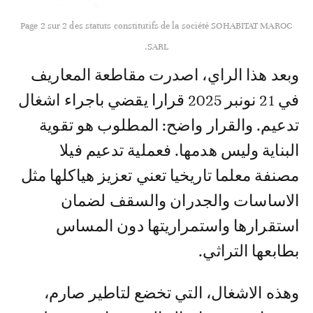
Page 2 sur 2 des statuts constitutifs de la société SOHABITAT MAROC
SARL.
وبعد هذا الراي، اصدرت مقاطعة المعاريف
في 21 نونبر 2025 قرارا يقضي باجراء اشغال
تدعيم. والقرار واضح: المطلوب هو تقوية
البناية وليس هدمها. فعملية تدعيم فيلا
مصنفة معلما تاريخيا تعني تعزيز هياكلها مثل
الاساسات والجدران والسقف لضمان
استقرارها واستمراريتها دون المساس
بطابعها التراثي.
وهذه الاشغال، التي تخضع لتاطير صارم،