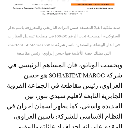
سند ملكية الفيلا المصنفة ضمن التراث التاريخي والمعروفة باسم «دار
الستوكي»، المسجلة تحت الرقم 10645C في مصلحة تسجيل العقارات
في الدار البيضاء، والمصدرة باسم شركة «SOHABITAT MAROC SARL»
التي يمتلك حصة الأغلبية فيها حسن إيراوي، رئيس مقاطعة
وبحسب الوثائق، فان المساهم الرئيسي في
شركة SOHABITAT MAROC هو حسن
العراوي، رئيس مقاطعة في الجماعة القروية
الجابرية التابعة لاقليم سيدي بنور، بين
الجديدة واسفي. كما يظهر اسمان اخران في
النظام الاساسي للشركة: ياسين العراوي،
المقدم على انه احد افراد عائلته والمقيم