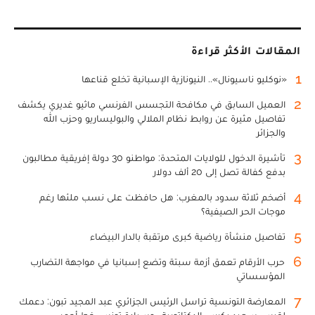
المقالات الأكثر قراءة
1
«نوكليو ناسيونال».. النيونازية الإسبانية تخلع قناعها
2
العميل السابق في مكافحة التجسس الفرنسي ماثيو غديري يكشف
تفاصيل مثيرة عن روابط نظام الملالي والبوليساريو وحزب الله
والجزائر
3
تأشيرة الدخول للولايات المتحدة: مواطنو 30 دولة إفريقية مطالبون
بدفع كفالة تصل إلى 20 ألف دولار
4
أضخم ثلاثة سدود بالمغرب: هل حافظت على نسب ملئها رغم
موجات الحر الصيفية؟
5
تفاصيل منشأة رياضية كبرى مرتقبة بالدار البيضاء
6
حرب الأرقام تعمق أزمة سبتة وتضع إسبانيا في مواجهة التضارب
المؤسساتي
7
المعارضة التونسية تراسل الرئيس الجزائري عبد المجيد تبون: دعمك
لقيس سعيد يكرس الدكتاتورية.. وسيادة تونس خط أحمر