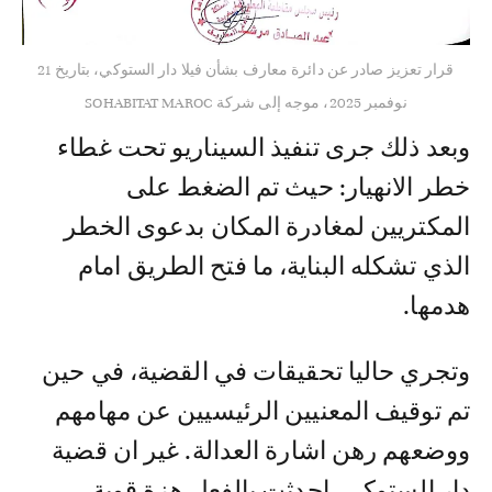
قرار تعزيز صادر عن دائرة معارف بشأن فيلا دار الستوكي، بتاريخ 21
نوفمبر 2025، موجه إلى شركة SOHABITAT MAROC
وبعد ذلك جرى تنفيذ السيناريو تحت غطاء
خطر الانهيار: حيث تم الضغط على
المكتريين لمغادرة المكان بدعوى الخطر
الذي تشكله البناية، ما فتح الطريق امام
هدمها.
وتجري حاليا تحقيقات في القضية، في حين
تم توقيف المعنيين الرئيسيين عن مهامهم
ووضعهم رهن اشارة العدالة. غير ان قضية
دار الستوكـي احدثت بالفعل هزة قوية.