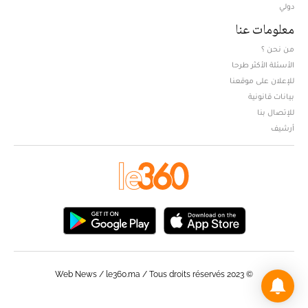
دولي
معلومات عنا
من نحن ؟
الأسئلة الأكثر طرحا
للإعلان على موقعنا
بيانات قانونية
للإتصال بنا
أرشيف
© Web News / le360.ma / Tous droits réservés 2023