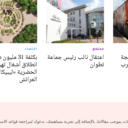
مجتمع
اقتصاد
جة
اعتقال نائب رئيس جماعة
بكلفة 31 مليو
رب
تطوان
انطلاق أشغال تهيئ
الحضرية «ليبيكا»
العرائش
لات بموجب مقالاتنا، بالإضافة إلى تجربة مساهمتك، ندعوك لمراجعة قواعد الاس