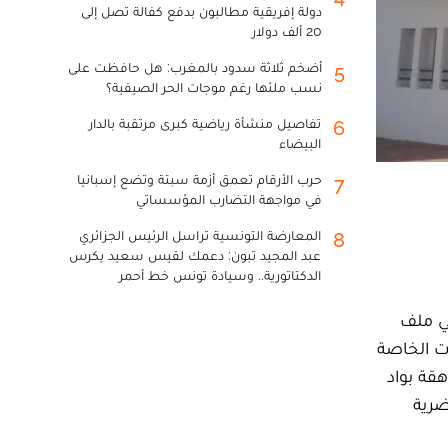
دولة إفريقية مطالبون بدفع كفالة تصل إلى
20 ألف دولار
أضخم ثلاثة سدود بالمغرب: هل حافظت على
5
نسب ملئها رغم موجات الحر الصيفية؟
تفاصيل منشأة رياضية كبرى مرتقبة بالدار
6
البيضاء
حرب الأرقام تعمق أزمة سبتة وتضع إسبانيا
7
في مواجهة التضارب المؤسساتي
المعارضة التونسية تراسل الرئيس الجزائري
8
عبد المجيد تبون: دعمك لقيس سعيد يكرس
الدكتاتورية.. وسيادة تونس خط أحمر
في ملف
وقات الخاصة
قة بواد
ضرية