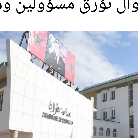
وال تؤرق مسؤولين و