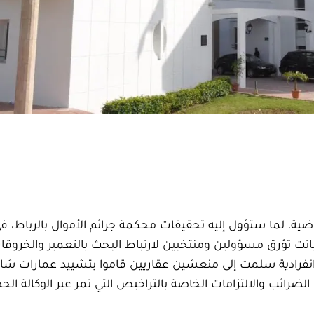
اضية، لما ستؤول إليه تحقيقات محكمة جرائم الأموال بالرباط، 
20، وهي القضية التي باتت تؤرق مسؤولين ومنتخبين لارتباط البحث بالتعمير والخر
 انفرادية سلمت إلى منعشين عقاريين قاموا بتشييد عمارات شاه
رائب والالتزامات الخاصة بالتراخيص التي تمر عبر الوكالة الح