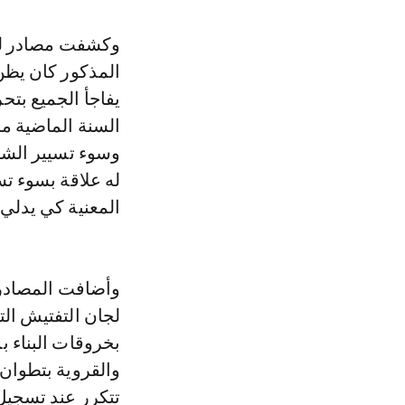
وكشفت مصادر ليومية «الأخبار»، في عددها ليوم الثلاثاء 7 ماي 2024، أن الملف
المذكور كان يظن 
يفاجأ الجميع بت
السنة الماضية م
وسوء تسيير الشأ
له علاقة بسوء تس
المعنية كي يدلي 
وأضافت المصادر 
لجان التفتيش الت
بخروقات البناء 
والقروية بتطوان
تتكرر عند تسجيل