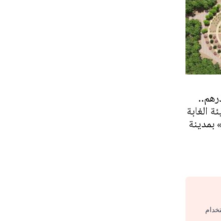
ن درهم..
ة الغابة
 بمدينة
تخدام