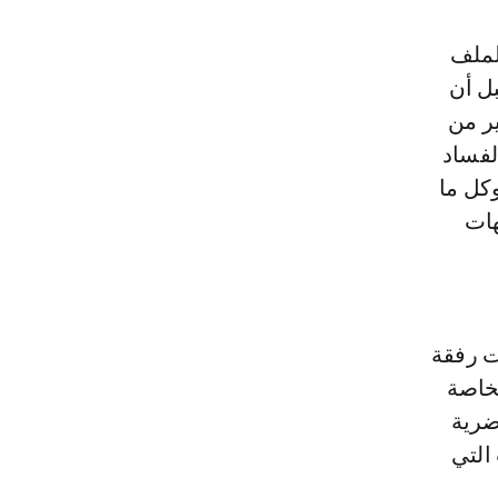
ل أن
ر من
لفساد
كل ما
هات
ت رفقة
لخاصة
ضرية
التي