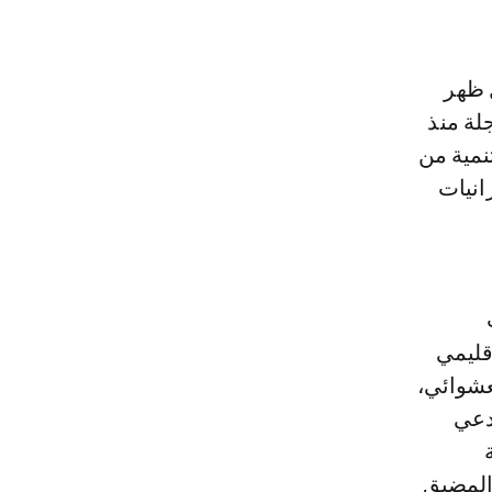
 ظهر
جلة منذ
تنمية من
انيات
إقليمي
عشوائي،
دعي
 المضيق