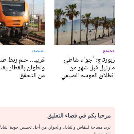
مجتمع
اقتصاد
ربورتاج: أجواء شاطئ
قريبا.. حلم ربط طن
مارتيل قبل شهر من
وتطوان بالقطار يقت
انطلاق الموسم الصيفي
من التحقق
مرحبا بكم في فضاء التعليق
نريد مساحة للنقاش والتبادل والحوار. من أجل تحسين جودة التباد
الخاصة بنا.