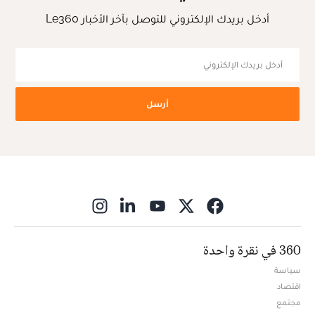
أدخل بريدك الإلكتروني للتوصل بآخر الأخبار Le360
أرسل
ns in new window
360 في نقرة واحدة
سياسة
اقتصاد
مجتمع