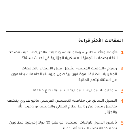
المقالات الأكثر قراءة
1
«أوت» و«أغسطس» و«الولايات» ونداءات «الحريك».. كيف فضحت
اللغة بصمات الأجهزة العسكرية الجزائرية في أحداث سبتة؟
2
رسوم «التوقيت الميسر» تشعل فتيل الاحتقان بالجامعات
المغربية.. الطلبة الموظفون يرفضون ورؤساء الجامعات يدافعون
عن استقلاليتهم المالية
3
«نوكليو ناسيونال».. النيونازية الإسبانية تخلع قناعها
4
العميل السابق في مكافحة التجسس الفرنسي ماثيو غديري يكشف
تفاصيل مثيرة عن روابط نظام الملالي والبوليساريو وحزب الله
والجزائر
5
تأشيرة الدخول للولايات المتحدة: مواطنو 30 دولة إفريقية مطالبون
بدفع كفالة تصل إلى 20 ألف دولار