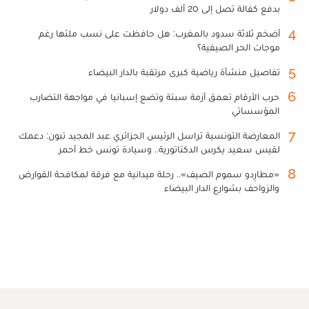
بدفع كفالة تصل إلى 20 ألف دولار
4
أضخم ثلاثة سدود بالمغرب: هل حافظت على نسب ملئها رغم
موجات الحر الصيفية؟
5
تفاصيل منشأة رياضية كبرى مرتقبة بالدار البيضاء
6
حرب الأرقام تعمق أزمة سبتة وتضع إسبانيا في مواجهة التضارب
المؤسساتي
7
المعارضة التونسية تراسل الرئيس الجزائري عبد المجيد تبون: دعمك
لقيس سعيد يكرس الدكتاتورية.. وسيادة تونس خط أحمر
8
«مطارِدو سموم الصيف».. رحلة ميدانية مع فرقة لمكافحة القوارض
والزواحف بشوارع الدار البيضاء