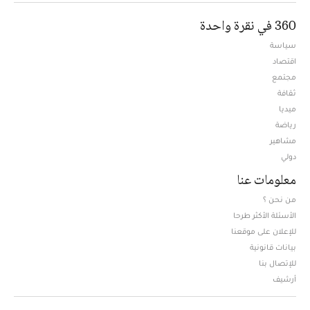
360 في نقرة واحدة
سياسة
اقتصاد
مجتمع
ثقافة
ميديا
Opens in new window
رياضة
مشاهير
دولي
معلومات عنا
من نحن ؟
الأسئلة الأكثر طرحا
للإعلان على موقعنا
بيانات قانونية
للإتصال بنا
أرشيف