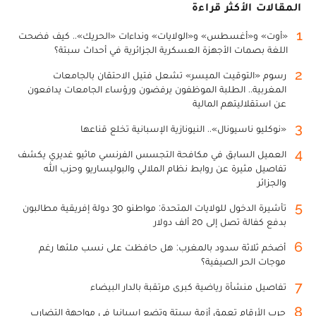
المقالات الأكثر قراءة
1
«أوت» و«أغسطس» و«الولايات» ونداءات «الحريك».. كيف فضحت
اللغة بصمات الأجهزة العسكرية الجزائرية في أحداث سبتة؟
2
رسوم «التوقيت الميسر» تشعل فتيل الاحتقان بالجامعات
المغربية.. الطلبة الموظفون يرفضون ورؤساء الجامعات يدافعون
عن استقلاليتهم المالية
3
«نوكليو ناسيونال».. النيونازية الإسبانية تخلع قناعها
4
العميل السابق في مكافحة التجسس الفرنسي ماثيو غديري يكشف
تفاصيل مثيرة عن روابط نظام الملالي والبوليساريو وحزب الله
والجزائر
5
تأشيرة الدخول للولايات المتحدة: مواطنو 30 دولة إفريقية مطالبون
بدفع كفالة تصل إلى 20 ألف دولار
6
أضخم ثلاثة سدود بالمغرب: هل حافظت على نسب ملئها رغم
موجات الحر الصيفية؟
7
تفاصيل منشأة رياضية كبرى مرتقبة بالدار البيضاء
8
حرب الأرقام تعمق أزمة سبتة وتضع إسبانيا في مواجهة التضارب