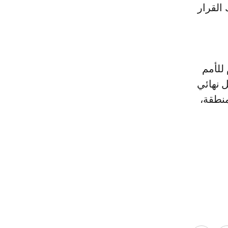
القرار
للأمم
ل نهائي
منطقة،