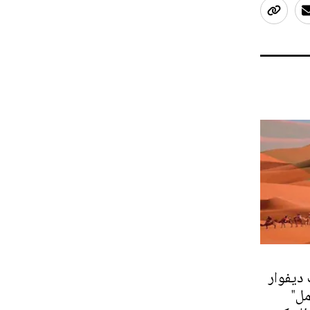
. كوت ديفوار
مل"