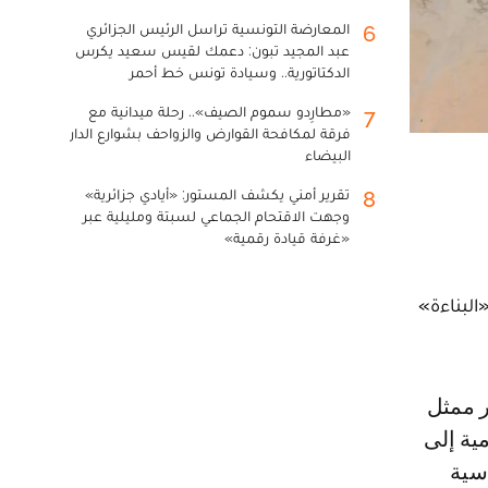
المعارضة التونسية تراسل الرئيس الجزائري
6
عبد المجيد تبون: دعمك لقيس سعيد يكرس
الدكتاتورية.. وسيادة تونس خط أحمر
«مطارِدو سموم الصيف».. رحلة ميدانية مع
7
فرقة لمكافحة القوارض والزواحف بشوارع الدار
البيضاء
تقرير أمني يكشف المستور: «أيادي جزائرية»
8
وجهت الاقتحام الجماعي لسبتة ومليلية عبر
«غرفة قيادة رقمية»
رة «البناءة»
مية إلى
سية