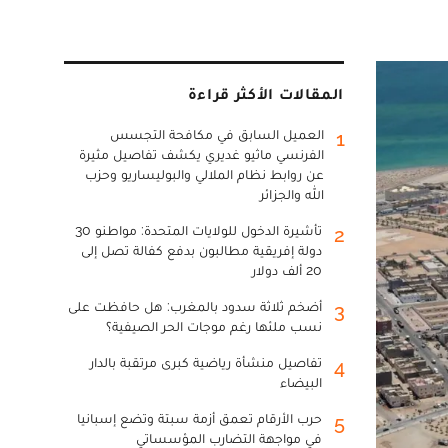
المقالات الأكثر قراءة
العميل السابق في مكافحة التجسس
1
الفرنسي ماثيو غديري يكشف تفاصيل مثيرة
عن روابط نظام الملالي والبوليساريو وحزب
الله والجزائر
تأشيرة الدخول للولايات المتحدة: مواطنو 30
2
دولة إفريقية مطالبون بدفع كفالة تصل إلى
20 ألف دولار
أضخم ثلاثة سدود بالمغرب: هل حافظت على
3
نسب ملئها رغم موجات الحر الصيفية؟
تفاصيل منشأة رياضية كبرى مرتقبة بالدار
4
البيضاء
حرب الأرقام تعمق أزمة سبتة وتضع إسبانيا
5
في مواجهة التضارب المؤسساتي