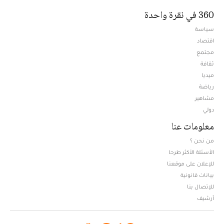
360 في نقرة واحدة
سياسة
اقتصاد
مجتمع
ثقافة
ميديا
Opens in new window
رياضة
مشاهير
دولي
معلومات عنا
من نحن ؟
الأسئلة الأكثر طرحا
للإعلان على موقعنا
بيانات قانونية
للإتصال بنا
أرشيف