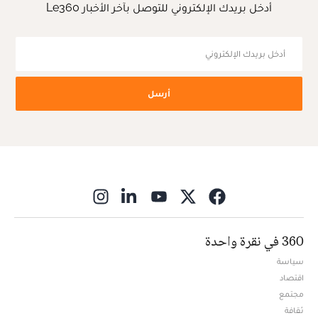
أدخل بريدك الإلكتروني للتوصل بآخر الأخبار Le360
أرسل
ns in new window
360 في نقرة واحدة
سياسة
اقتصاد
مجتمع
ثقافة