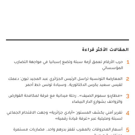
المقالات الأكثر قراءة
1
حرب الأرقام تعمق أزمة سبتة وتضع إسبانيا في مواجهة التضارب
المؤسساتي
2
المعارضة التونسية تراسل الرئيس الجزائري عبد المجيد تبون: دعمك
لقيس سعيد يكرس الدكتاتورية.. وسيادة تونس خط أحمر
3
«مطارِدو سموم الصيف».. رحلة ميدانية مع فرقة لمكافحة القوارض
والزواحف بشوارع الدار البيضاء
4
تقرير أمني يكشف المستور: «أيادي جزائرية» وجهت الاقتحام الجماعي
لسبتة ومليلية عبر «غرفة قيادة رقمية»
5
أسعار المحروقات بالمغرب تقفز بدرهم واحد.. مضاربات مستمرة
ومنافسة صورية