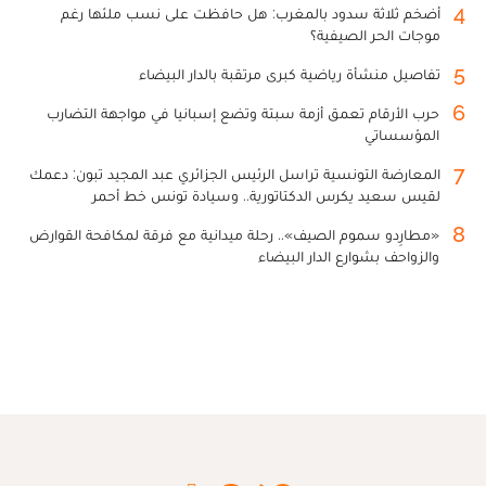
4
أضخم ثلاثة سدود بالمغرب: هل حافظت على نسب ملئها رغم
موجات الحر الصيفية؟
5
تفاصيل منشأة رياضية كبرى مرتقبة بالدار البيضاء
6
حرب الأرقام تعمق أزمة سبتة وتضع إسبانيا في مواجهة التضارب
المؤسساتي
7
المعارضة التونسية تراسل الرئيس الجزائري عبد المجيد تبون: دعمك
لقيس سعيد يكرس الدكتاتورية.. وسيادة تونس خط أحمر
8
«مطارِدو سموم الصيف».. رحلة ميدانية مع فرقة لمكافحة القوارض
والزواحف بشوارع الدار البيضاء