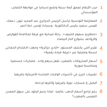
1
حرب الأرقام تعمق أزمة سبتة وتضع إسبانيا في مواجهة التضارب
المؤسساتي
2
المعارضة التونسية تراسل الرئيس الجزائري عبد المجيد تبون: دعمك
لقيس سعيد يكرس الدكتاتورية.. وسيادة تونس خط أحمر
3
«مطارِدو سموم الصيف».. رحلة ميدانية مع فرقة لمكافحة القوارض
والزواحف بشوارع الدار البيضاء
4
تقرير أمني يكشف المستور: «أيادي جزائرية» وجهت الاقتحام الجماعي
لسبتة ومليلية عبر «غرفة قيادة رقمية»
5
أسعار المحروقات بالمغرب تقفز بدرهم واحد.. مضاربات مستمرة
ومنافسة صورية
6
تغييرات كبرى في تأشيرات الولايات المتحدة الأمريكية بإفريقيا
7
أفضل 5 مسارات جوية بإفريقيا وأكثرها ازدحاما
8
رغم تراجع أسعار الذهب عالميا.. لماذا يخيم الركود على سوق المعدن
النفيس بالمغرب؟