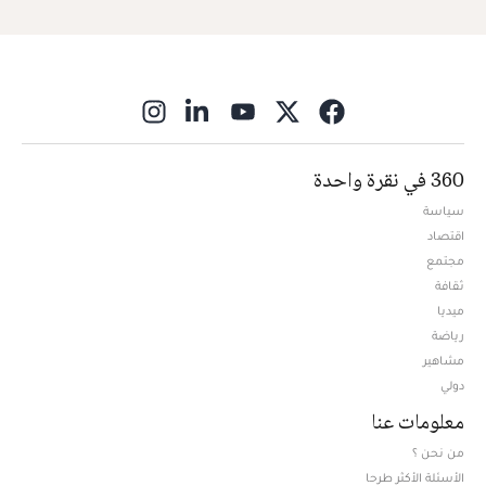
ns in new window
360 في نقرة واحدة
سياسة
اقتصاد
مجتمع
ثقافة
ميديا
Opens in new window
رياضة
مشاهير
دولي
معلومات عنا
من نحن ؟
الأسئلة الأكثر طرحا