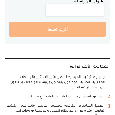
عنوان المراسلة
أترك تعليقا
المقالات الأكثر قراءة
1
رسوم «التوقيت الميسر» تشعل فتيل الاحتقان بالجامعات
المغربية.. الطلبة الموظفون يرفضون ورؤساء الجامعات يدافعون
عن استقلاليتهم المالية
2
«نوكليو ناسيونال».. النيونازية الإسبانية تخلع قناعها
3
العميل السابق في مكافحة التجسس الفرنسي ماثيو غديري يكشف
تفاصيل مثيرة عن روابط نظام الملالي والبوليساريو وحزب الله