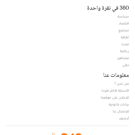
360 في نقرة واحدة
سياسة
اقتصاد
مجتمع
ثقافة
ميديا
Opens in new window
رياضة
مشاهير
دولي
معلومات عنا
من نحن ؟
الأسئلة الأكثر طرحا
للإعلان على موقعنا
بيانات قانونية
للإتصال بنا
أرشيف