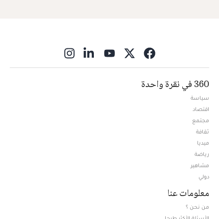
ns in new window
360 في نقرة واحدة
سياسة
اقتصاد
مجتمع
ثقافة
ميديا
Opens in new window
رياضة
مشاهير
دولي
معلومات عنا
من نحن ؟
الأسئلة الأكثر طرحا