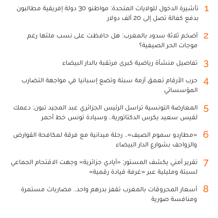
1
تأشيرة الدخول للولايات المتحدة: مواطنو 30 دولة إفريقية مطالبون
بدفع كفالة تصل إلى 20 ألف دولار
2
أضخم ثلاثة سدود بالمغرب: هل حافظت على نسب ملئها رغم
موجات الحر الصيفية؟
3
تفاصيل منشأة رياضية كبرى مرتقبة بالدار البيضاء
4
حرب الأرقام تعمق أزمة سبتة وتضع إسبانيا في مواجهة التضارب
المؤسساتي
5
المعارضة التونسية تراسل الرئيس الجزائري عبد المجيد تبون: دعمك
لقيس سعيد يكرس الدكتاتورية.. وسيادة تونس خط أحمر
6
«مطارِدو سموم الصيف».. رحلة ميدانية مع فرقة لمكافحة القوارض
والزواحف بشوارع الدار البيضاء
7
تقرير أمني يكشف المستور: «أيادي جزائرية» وجهت الاقتحام الجماعي
لسبتة ومليلية عبر «غرفة قيادة رقمية»
8
أسعار المحروقات بالمغرب تقفز بدرهم واحد.. مضاربات مستمرة
ومنافسة صورية