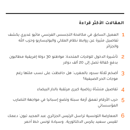
المقالات الأكثر قراءة
1
العميل السابق في مكافحة التجسس الفرنسي ماثيو غديري يكشف
تفاصيل مثيرة عن روابط نظام الملالي والبوليساريو وحزب الله
والجزائر
2
تأشيرة الدخول للولايات المتحدة: مواطنو 30 دولة إفريقية مطالبون
بدفع كفالة تصل إلى 20 ألف دولار
3
أضخم ثلاثة سدود بالمغرب: هل حافظت على نسب ملئها رغم
موجات الحر الصيفية؟
4
تفاصيل منشأة رياضية كبرى مرتقبة بالدار البيضاء
5
حرب الأرقام تعمق أزمة سبتة وتضع إسبانيا في مواجهة التضارب
المؤسساتي
6
المعارضة التونسية تراسل الرئيس الجزائري عبد المجيد تبون: دعمك
لقيس سعيد يكرس الدكتاتورية.. وسيادة تونس خط أحمر