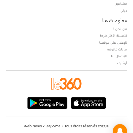
مشاهير
دولي
معلومات عنا
من نحن ؟
الأسئلة الأكثر طرحا
للإعلان على موقعنا
بيانات قانونية
للإتصال بنا
أرشيف
© Web News / le360.ma / Tous droits réservés 2023