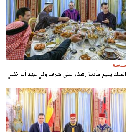
سياسة
الملك يقيم مأدبة إفطار على شرف ولي عهد أبو ظبي