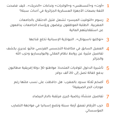
1
«أوت» و«أغسطس» و«الولايات» ونداءات «الحريك».. كيف فضحت
اللغة بصمات الأجهزة العسكرية الجزائرية في أحداث سبتة؟
2
رسوم «التوقيت الميسر» تشعل فتيل الاحتقان بالجامعات
المغربية.. الطلبة الموظفون يرفضون ورؤساء الجامعات يدافعون
عن استقلاليتهم المالية
3
«نوكليو ناسيونال».. النيونازية الإسبانية تخلع قناعها
4
العميل السابق في مكافحة التجسس الفرنسي ماثيو غديري يكشف
تفاصيل مثيرة عن روابط نظام الملالي والبوليساريو وحزب الله
والجزائر
5
تأشيرة الدخول للولايات المتحدة: مواطنو 30 دولة إفريقية مطالبون
بدفع كفالة تصل إلى 20 ألف دولار
6
أضخم ثلاثة سدود بالمغرب: هل حافظت على نسب ملئها رغم
موجات الحر الصيفية؟
7
تفاصيل منشأة رياضية كبرى مرتقبة بالدار البيضاء
8
حرب الأرقام تعمق أزمة سبتة وتضع إسبانيا في مواجهة التضارب
المؤسساتي