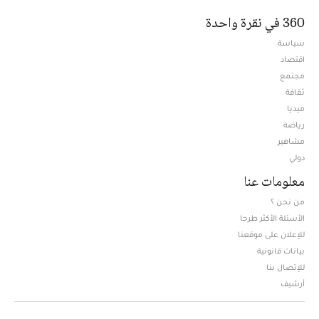
360 في نقرة واحدة
سياسة
اقتصاد
مجتمع
ثقافة
ميديا
Opens in new window
رياضة
مشاهير
دولي
معلومات عنا
من نحن ؟
الأسئلة الأكثر طرحا
للإعلان على موقعنا
بيانات قانونية
للإتصال بنا
أرشيف