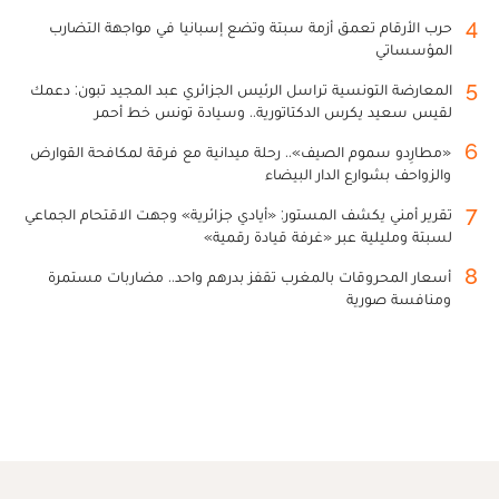
4
حرب الأرقام تعمق أزمة سبتة وتضع إسبانيا في مواجهة التضارب
المؤسساتي
5
المعارضة التونسية تراسل الرئيس الجزائري عبد المجيد تبون: دعمك
لقيس سعيد يكرس الدكتاتورية.. وسيادة تونس خط أحمر
6
«مطارِدو سموم الصيف».. رحلة ميدانية مع فرقة لمكافحة القوارض
والزواحف بشوارع الدار البيضاء
7
تقرير أمني يكشف المستور: «أيادي جزائرية» وجهت الاقتحام الجماعي
لسبتة ومليلية عبر «غرفة قيادة رقمية»
8
أسعار المحروقات بالمغرب تقفز بدرهم واحد.. مضاربات مستمرة
ومنافسة صورية