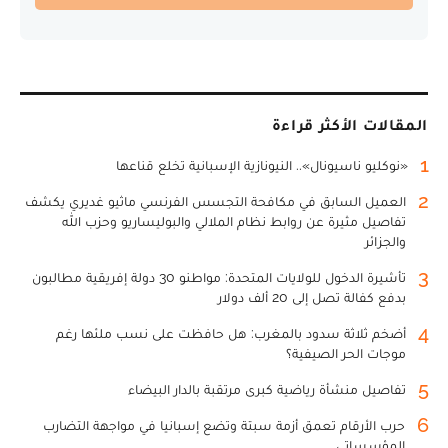
المقالات الأكثر قراءة
1
«نوكليو ناسيونال».. النيونازية الإسبانية تخلع قناعها
2
العميل السابق في مكافحة التجسس الفرنسي ماثيو غديري يكشف
تفاصيل مثيرة عن روابط نظام الملالي والبوليساريو وحزب الله
والجزائر
3
تأشيرة الدخول للولايات المتحدة: مواطنو 30 دولة إفريقية مطالبون
بدفع كفالة تصل إلى 20 ألف دولار
4
أضخم ثلاثة سدود بالمغرب: هل حافظت على نسب ملئها رغم
موجات الحر الصيفية؟
5
تفاصيل منشأة رياضية كبرى مرتقبة بالدار البيضاء
6
حرب الأرقام تعمق أزمة سبتة وتضع إسبانيا في مواجهة التضارب
المؤسساتي