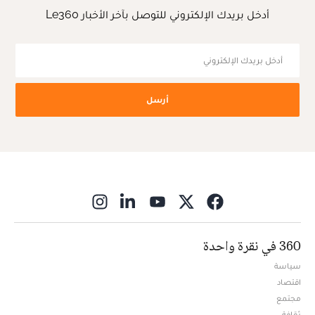
أدخل بريدك الإلكتروني للتوصل بآخر الأخبار Le360
أرسل
ns in new window
360 في نقرة واحدة
سياسة
اقتصاد
مجتمع
ثقافة