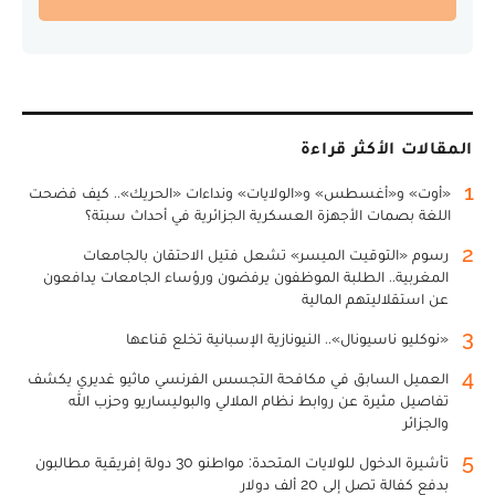
المقالات الأكثر قراءة
1
«أوت» و«أغسطس» و«الولايات» ونداءات «الحريك».. كيف فضحت
اللغة بصمات الأجهزة العسكرية الجزائرية في أحداث سبتة؟
2
رسوم «التوقيت الميسر» تشعل فتيل الاحتقان بالجامعات
المغربية.. الطلبة الموظفون يرفضون ورؤساء الجامعات يدافعون
عن استقلاليتهم المالية
3
«نوكليو ناسيونال».. النيونازية الإسبانية تخلع قناعها
4
العميل السابق في مكافحة التجسس الفرنسي ماثيو غديري يكشف
تفاصيل مثيرة عن روابط نظام الملالي والبوليساريو وحزب الله
والجزائر
5
تأشيرة الدخول للولايات المتحدة: مواطنو 30 دولة إفريقية مطالبون
بدفع كفالة تصل إلى 20 ألف دولار