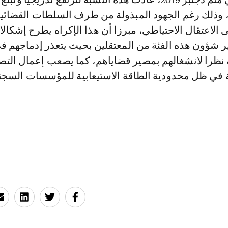
نبر 2022، 43%، وذلك رغم الجهود المبذولة من طرف السلطات القضائي
ى الاعتقال الاحتياطي، مبرزا أن هذا الإكراه يطرح إشكال
 شؤون هذه الفئة من المعتقلين بحيث يتعذر إدماجهم ف
ية نظرا لانشغالهم بمصير قضاياهم، كما يصعب إعمال الت
ة في ظل محدودية الطاقة الاستيعابية للمؤسسات السجني