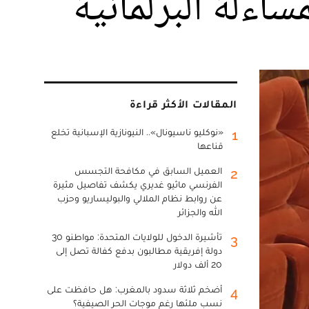
اءلة البرلمانية
المقالات الأكثر قراءة
«نوكليو ناسيونال».. النيونازية الإسبانية تخلع
1
قناعها
العميل السابق في مكافحة التجسس
2
الفرنسي ماثيو غديري يكشف تفاصيل مثيرة
عن روابط نظام الملالي والبوليساريو وحزب
الله والجزائر
تأشيرة الدخول للولايات المتحدة: مواطنو 30
3
دولة إفريقية مطالبون بدفع كفالة تصل إلى
20 ألف دولار
أضخم ثلاثة سدود بالمغرب: هل حافظت على
4
نسب ملئها رغم موجات الحر الصيفية؟