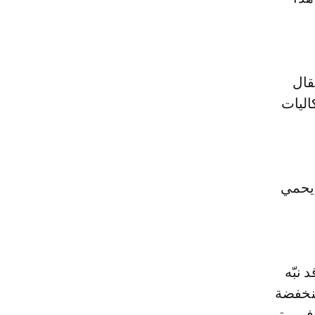
قال
اليات
 يحمي
 نبّه
منخفضة
وتبلغ في متم