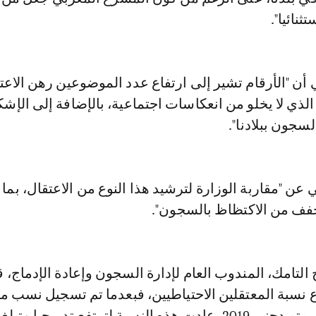
ثنائيا".
أن "الأرقام تشير إلى ارتفاع عدد الموضوعين رهن الاعت
 الذي لا يخلو من انعكاسات اجتماعية، بالإضافة إلى الإشك
سجون ببلادنا".
 عن "مقاربة الوزارة لترشيد هذا النوع من الاعتقال، بما
يخفف من الاكتظاظ بالسجون".
لتامك، المندوب العام لإدارة السجون وإعادة الإدماج، قد
ع نسبة المعتقلين الاحتياطيين، فبعدما تم تسجيل نسب 
بلغ أدناها 39% في متم دجنبر 2019، عادت هذه النسبة لترتفع تدريجيا 