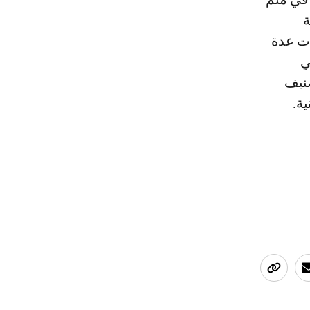
ة
ات عدة
ي
صنيف
ة.