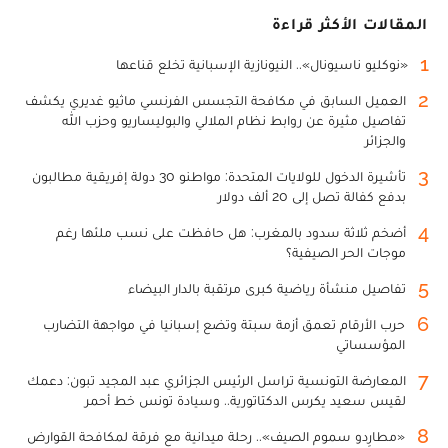
المقالات الأكثر قراءة
1
«نوكليو ناسيونال».. النيونازية الإسبانية تخلع قناعها
2
العميل السابق في مكافحة التجسس الفرنسي ماثيو غديري يكشف
تفاصيل مثيرة عن روابط نظام الملالي والبوليساريو وحزب الله
والجزائر
3
تأشيرة الدخول للولايات المتحدة: مواطنو 30 دولة إفريقية مطالبون
بدفع كفالة تصل إلى 20 ألف دولار
4
أضخم ثلاثة سدود بالمغرب: هل حافظت على نسب ملئها رغم
موجات الحر الصيفية؟
5
تفاصيل منشأة رياضية كبرى مرتقبة بالدار البيضاء
6
حرب الأرقام تعمق أزمة سبتة وتضع إسبانيا في مواجهة التضارب
المؤسساتي
7
المعارضة التونسية تراسل الرئيس الجزائري عبد المجيد تبون: دعمك
لقيس سعيد يكرس الدكتاتورية.. وسيادة تونس خط أحمر
8
«مطارِدو سموم الصيف».. رحلة ميدانية مع فرقة لمكافحة القوارض