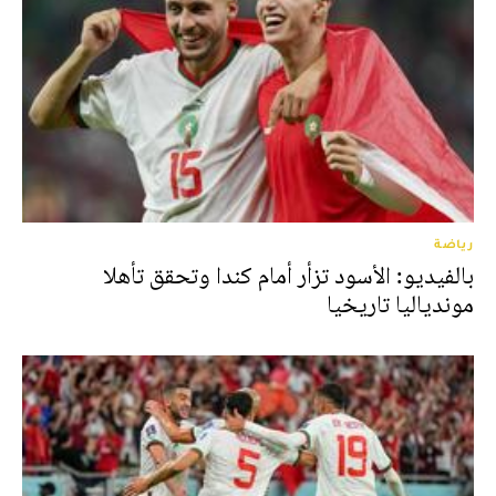
رياضة
بالفيديو: الأسود تزأر أمام كندا وتحقق تأهلا
موندياليا تاريخيا