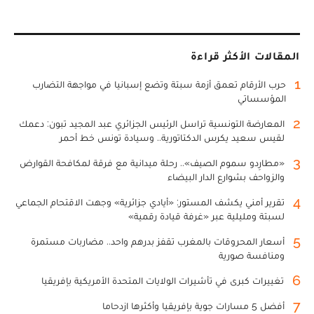
المقالات الأكثر قراءة
1
حرب الأرقام تعمق أزمة سبتة وتضع إسبانيا في مواجهة التضارب
المؤسساتي
2
المعارضة التونسية تراسل الرئيس الجزائري عبد المجيد تبون: دعمك
لقيس سعيد يكرس الدكتاتورية.. وسيادة تونس خط أحمر
3
«مطارِدو سموم الصيف».. رحلة ميدانية مع فرقة لمكافحة القوارض
والزواحف بشوارع الدار البيضاء
4
تقرير أمني يكشف المستور: «أيادي جزائرية» وجهت الاقتحام الجماعي
لسبتة ومليلية عبر «غرفة قيادة رقمية»
5
أسعار المحروقات بالمغرب تقفز بدرهم واحد.. مضاربات مستمرة
ومنافسة صورية
6
تغييرات كبرى في تأشيرات الولايات المتحدة الأمريكية بإفريقيا
7
أفضل 5 مسارات جوية بإفريقيا وأكثرها ازدحاما