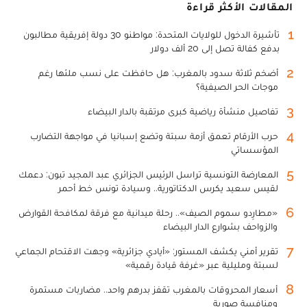
المقالات الأكثر قراءة
1
تأشيرة الدخول للولايات المتحدة: مواطنو 30 دولة إفريقية مطالبون
بدفع كفالة تصل إلى 20 ألف دولار
2
أضخم ثلاثة سدود بالمغرب: هل حافظت على نسب ملئها رغم
موجات الحر الصيفية؟
3
تفاصيل منشأة رياضية كبرى مرتقبة بالدار البيضاء
4
حرب الأرقام تعمق أزمة سبتة وتضع إسبانيا في مواجهة التضارب
المؤسساتي
5
المعارضة التونسية تراسل الرئيس الجزائري عبد المجيد تبون: دعمك
لقيس سعيد يكرس الدكتاتورية.. وسيادة تونس خط أحمر
6
«مطارِدو سموم الصيف».. رحلة ميدانية مع فرقة لمكافحة القوارض
والزواحف بشوارع الدار البيضاء
7
تقرير أمني يكشف المستور: «أيادي جزائرية» وجهت الاقتحام الجماعي
لسبتة ومليلية عبر «غرفة قيادة رقمية»
8
أسعار المحروقات بالمغرب تقفز بدرهم واحد.. مضاربات مستمرة
ومنافسة صورية