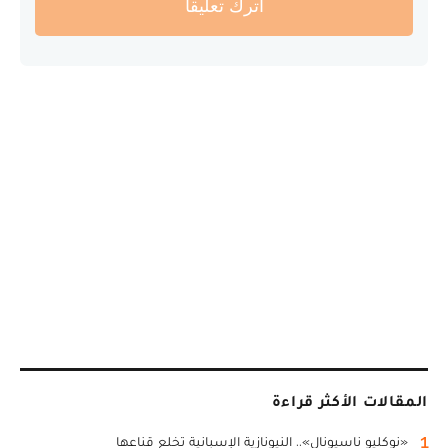
أترك تعليقا
المقالات الأكثر قراءة
1
«نوكليو ناسيونال».. النيونازية الإسبانية تخلع قناعها