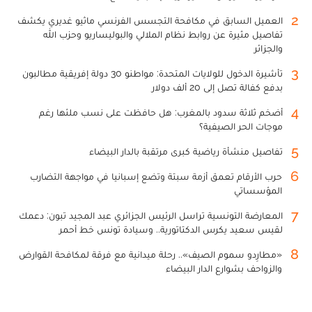
2
العميل السابق في مكافحة التجسس الفرنسي ماثيو غديري يكشف
تفاصيل مثيرة عن روابط نظام الملالي والبوليساريو وحزب الله
والجزائر
3
تأشيرة الدخول للولايات المتحدة: مواطنو 30 دولة إفريقية مطالبون
بدفع كفالة تصل إلى 20 ألف دولار
4
أضخم ثلاثة سدود بالمغرب: هل حافظت على نسب ملئها رغم
موجات الحر الصيفية؟
5
تفاصيل منشأة رياضية كبرى مرتقبة بالدار البيضاء
6
حرب الأرقام تعمق أزمة سبتة وتضع إسبانيا في مواجهة التضارب
المؤسساتي
7
المعارضة التونسية تراسل الرئيس الجزائري عبد المجيد تبون: دعمك
لقيس سعيد يكرس الدكتاتورية.. وسيادة تونس خط أحمر
8
«مطارِدو سموم الصيف».. رحلة ميدانية مع فرقة لمكافحة القوارض
والزواحف بشوارع الدار البيضاء