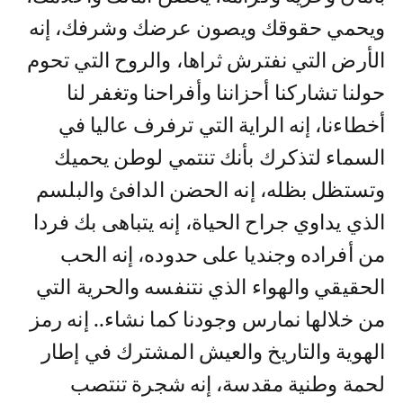
ويحمي حقوقك ويصون عرضك وشرفك، إنه
الأرض التي نفترش ثراها، والروح التي تحوم
حولنا تشاركنا أحزاننا وأفراحنا وتغفر لنا
أخطاءنا، إنه الراية التي ترفرف عاليا في
السماء لتذكرك بأنك تنتمي لوطن يحميك
وتستظل بظله، إنه الحضن الدافئ والبلسم
الذي يداوي جراح الحياة، إنه يتباهى بك فردا
من أفراده وجنديا على حدوده، إنه الحب
الحقيقي والهواء الذي نتنفسه والحرية التي
من خلالها نمارس وجودنا كما نشاء.. إنه رمز
الهوية والتاريخ والعيش المشترك في إطار
لحمة وطنية مقدسة، إنه شجرة تنتصب