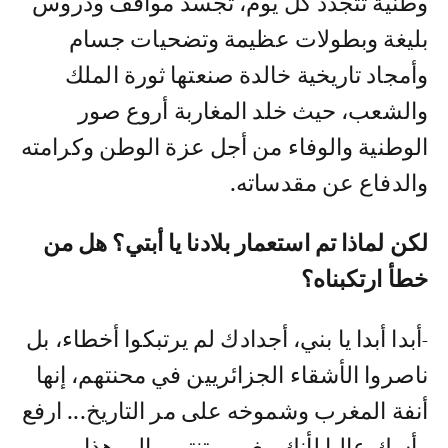
وطنية تتجدد كل يوم، تجسد مواقف ودروس
بليغة وبطولات عظيمة وتضحيات جسام
وأمجاد تاريخية خالدة صنعتها ثورة الملك
والشعب، حيث خلد المغاربة أروع صور
الوطنية والوفاء من أجل عزة الوطن وكرامته
والدفاع عن مقدساته.
لكن لماذا تم استعمار بلادنا يا أبتي؟ هل من
خطأ ارتكبناه؟
-أبدا أبدا يا بني، أجدادك لم يرتبكوا أخطاء، بل
ناصروا الأشقاء الجزائريين في محنتهم، إنها
أنفة المغرب وشموخه على مر التاريخ... ارفع
رأسك عاليا لأنك مغربي تنتمي إلى هذا