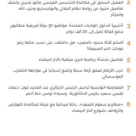
2
العميل السابق في مكافحة التجسس الفرنسي ماثيو غديري يكشف
تفاصيل مثيرة عن روابط نظام الملالي والبوليساريو وحزب الله
والجزائر
3
تأشيرة الدخول للولايات المتحدة: مواطنو 30 دولة إفريقية مطالبون
بدفع كفالة تصل إلى 20 ألف دولار
4
أضخم ثلاثة سدود بالمغرب: هل حافظت على نسب ملئها رغم
موجات الحر الصيفية؟
5
تفاصيل منشأة رياضية كبرى مرتقبة بالدار البيضاء
6
حرب الأرقام تعمق أزمة سبتة وتضع إسبانيا في مواجهة التضارب
المؤسساتي
7
المعارضة التونسية تراسل الرئيس الجزائري عبد المجيد تبون: دعمك
لقيس سعيد يكرس الدكتاتورية.. وسيادة تونس خط أحمر
8
«مطارِدو سموم الصيف».. رحلة ميدانية مع فرقة لمكافحة القوارض
والزواحف بشوارع الدار البيضاء