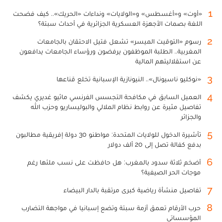
1
«أوت» و«أغسطس» و«الولايات» ونداءات «الحريك».. كيف فضحت
اللغة بصمات الأجهزة العسكرية الجزائرية في أحداث سبتة؟
2
رسوم «التوقيت الميسر» تشعل فتيل الاحتقان بالجامعات
المغربية.. الطلبة الموظفون يرفضون ورؤساء الجامعات يدافعون
عن استقلاليتهم المالية
3
«نوكليو ناسيونال».. النيونازية الإسبانية تخلع قناعها
4
العميل السابق في مكافحة التجسس الفرنسي ماثيو غديري يكشف
تفاصيل مثيرة عن روابط نظام الملالي والبوليساريو وحزب الله
والجزائر
5
تأشيرة الدخول للولايات المتحدة: مواطنو 30 دولة إفريقية مطالبون
بدفع كفالة تصل إلى 20 ألف دولار
6
أضخم ثلاثة سدود بالمغرب: هل حافظت على نسب ملئها رغم
موجات الحر الصيفية؟
7
تفاصيل منشأة رياضية كبرى مرتقبة بالدار البيضاء
8
حرب الأرقام تعمق أزمة سبتة وتضع إسبانيا في مواجهة التضارب
المؤسساتي