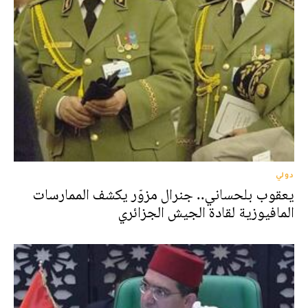
دولي
يعقوب بلحساني.. جنرال مزوّر يكشف الممارسات
المافيوزية لقادة الجيش الجزائري