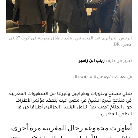
الرئيس الجزائري عبد المجيد تبون يتلذذ بأطباق مغربية في كوب 27 في
مصر . DR
تحرير من طرف
زينب ابن زاهير
في 09/11/2022 على الساعة 16:00
شاي منعنع وحلويات وطواجين وغيرها من الشهيوات المغربية..
في منتجع شرم الشيخ في مصر، حيث ينعقد مؤتمر الأطراف
حول المناخ "كوب 27"، تناول الرئيس الجزائري أطباقا من فن
الطهي المغربي.
أظهرت مجموعة رحال المغربية مرة أخرى،