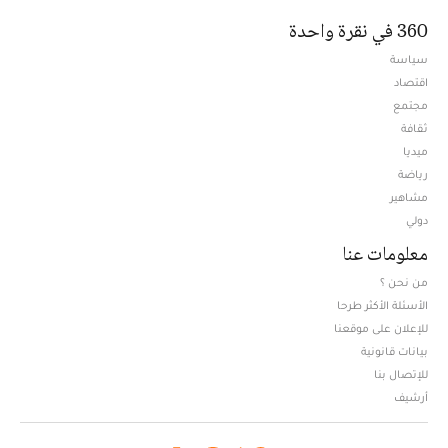
360 في نقرة واحدة
سياسة
اقتصاد
مجتمع
ثقافة
ميديا
Opens in new window
رياضة
مشاهير
دولي
معلومات عنا
من نحن ؟
الأسئلة الأكثر طرحا
للإعلان على موقعنا
بيانات قانونية
للإتصال بنا
أرشيف