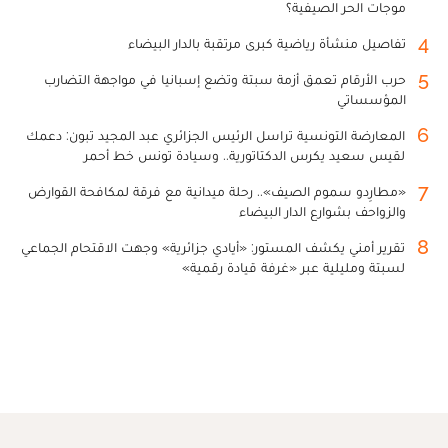
موجات الحر الصيفية؟
4
تفاصيل منشأة رياضية كبرى مرتقبة بالدار البيضاء
5
حرب الأرقام تعمق أزمة سبتة وتضع إسبانيا في مواجهة التضارب
المؤسساتي
6
المعارضة التونسية تراسل الرئيس الجزائري عبد المجيد تبون: دعمك
لقيس سعيد يكرس الدكتاتورية.. وسيادة تونس خط أحمر
7
«مطارِدو سموم الصيف».. رحلة ميدانية مع فرقة لمكافحة القوارض
والزواحف بشوارع الدار البيضاء
8
تقرير أمني يكشف المستور: «أيادي جزائرية» وجهت الاقتحام الجماعي
لسبتة ومليلية عبر «غرفة قيادة رقمية»