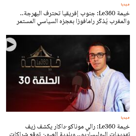
ميديا
خيمة Le360: جنوب إفريقيا تحترف البهرجة..
والمغرب يُذكّر رامافوزا بعجزه السياسي المستمر
ميديا
خيمة Le360: رالي موناكو-داكار يكشف زيف
تهديدات البوليساريو.. وبلدية العيون توقع شراكات