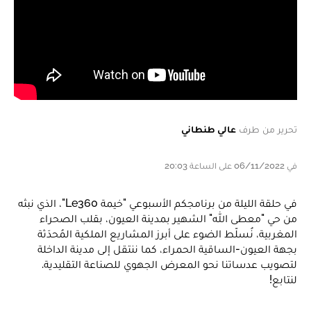
تحرير من طرف
عالي طنطاني
في 06/11/2022 على الساعة 20:03
في حلقة الليلة من برنامجكم الأسبوعي "خيمة Le360"، الذي نبثه
من حي "معطى الله" الشهير بمدينة العيون، بقلب الصحراء
المغربية، نُسلّط الضوء على أبرز المشاريع الملكية المُحدَثة
بجهة العيون-الساقية الحمراء، كما ننتقل إلى مدينة الداخلة
لتصويب عدساتنا نحو المعرض الجهوي للصناعة التقليدية.
لنتابع!