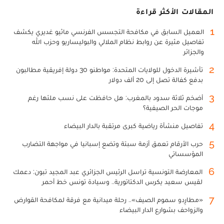
المقالات الأكثر قراءة
1
العميل السابق في مكافحة التجسس الفرنسي ماثيو غديري يكشف
تفاصيل مثيرة عن روابط نظام الملالي والبوليساريو وحزب الله
والجزائر
2
تأشيرة الدخول للولايات المتحدة: مواطنو 30 دولة إفريقية مطالبون
بدفع كفالة تصل إلى 20 ألف دولار
3
أضخم ثلاثة سدود بالمغرب: هل حافظت على نسب ملئها رغم
موجات الحر الصيفية؟
4
تفاصيل منشأة رياضية كبرى مرتقبة بالدار البيضاء
5
حرب الأرقام تعمق أزمة سبتة وتضع إسبانيا في مواجهة التضارب
المؤسساتي
6
المعارضة التونسية تراسل الرئيس الجزائري عبد المجيد تبون: دعمك
لقيس سعيد يكرس الدكتاتورية.. وسيادة تونس خط أحمر
7
«مطارِدو سموم الصيف».. رحلة ميدانية مع فرقة لمكافحة القوارض
والزواحف بشوارع الدار البيضاء