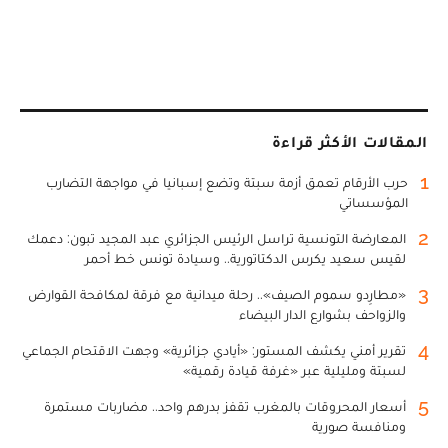
المقالات الأكثر قراءة
1
حرب الأرقام تعمق أزمة سبتة وتضع إسبانيا في مواجهة التضارب
المؤسساتي
2
المعارضة التونسية تراسل الرئيس الجزائري عبد المجيد تبون: دعمك
لقيس سعيد يكرس الدكتاتورية.. وسيادة تونس خط أحمر
3
«مطارِدو سموم الصيف».. رحلة ميدانية مع فرقة لمكافحة القوارض
والزواحف بشوارع الدار البيضاء
4
تقرير أمني يكشف المستور: «أيادي جزائرية» وجهت الاقتحام الجماعي
لسبتة ومليلية عبر «غرفة قيادة رقمية»
5
أسعار المحروقات بالمغرب تقفز بدرهم واحد.. مضاربات مستمرة
ومنافسة صورية